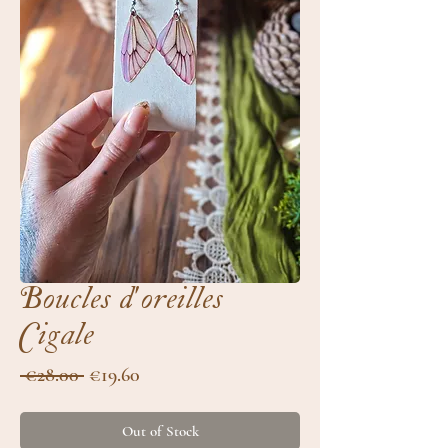
Boucles d'oreilles
Cigale
Regular
Sale
 €28.00 
€19.60
Price
Price
Out of Stock