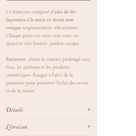
Ce bijou est composé d’
ailes de fée
façonnées à la main
en
résine non
toxique
soigneusement sélectionnée.
Chaque pièce est créée avec soin, en
quantité très limitée, parfois unique.
Entretien
: éviter le contact prolongé avec
l’eau, les parfums et les produits
cosmétiques. Ranger à l’abri de la
poussière pour préserver l’éclat des strass
et de la résine.
Détails
Les petites Ailes de Fées sont toutes
Livraison
confectionnées artisanalement par