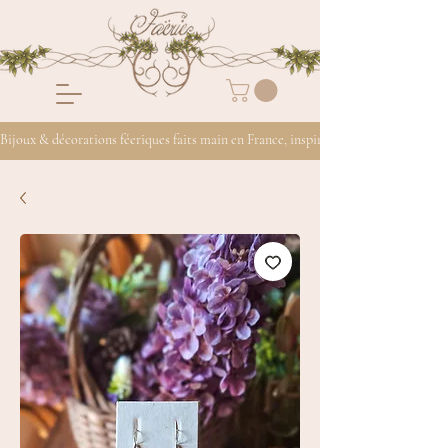
Bijoux & décorations féeriques faits main en France, inspirés de la nature