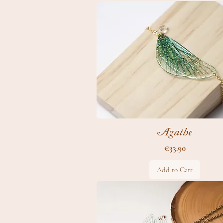
Agathe
Price
€33.90
Add to Cart