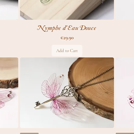
Nymphe d'Eau Douce
Price
€29.90
Add to Cart