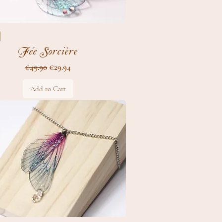
Fée Sorcière
Regular Price
Sale Price
€49.90
€29.94
Add to Cart