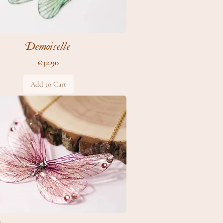
Demoiselle
Price
€32.90
Add to Cart