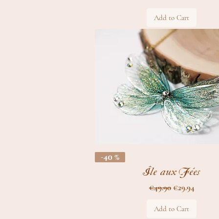
Add to Cart
-40 %
Île aux Fées
Regular Price
Sale Price
€49.90
€29.94
Add to Cart