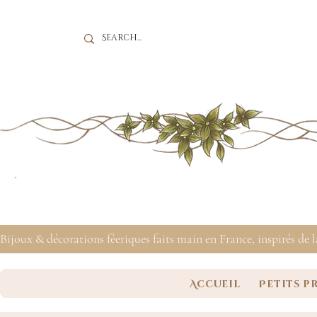
Bijoux & décorations féeriques faits main en France, inspirés de 
Accueil
Petits p