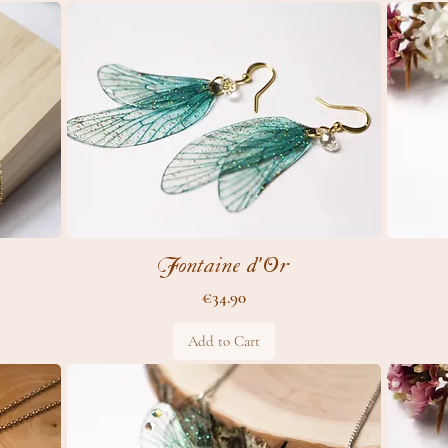
Fontaine d'Or
Price
€34.90
Add to Cart