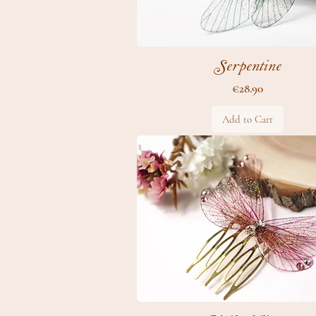
Serpentine
Price
€28.90
Add to Cart