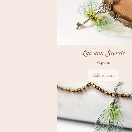
Lac aux Secrets
Price
€48.90
Add to Cart