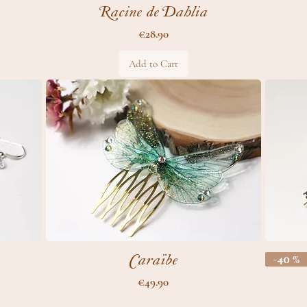
Racine de Dahlia
Price
€28.90
Add to Cart
Caraïbe
-40 %
Price
€49.90