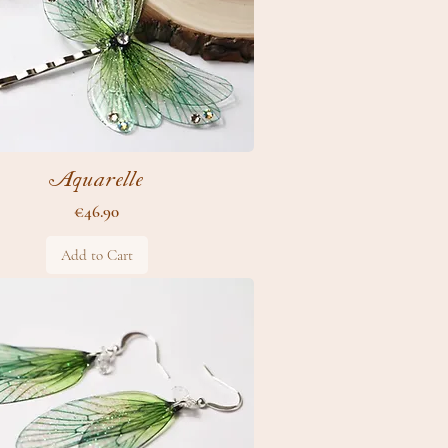
Aquarelle
Price
€46.90
Add to Cart