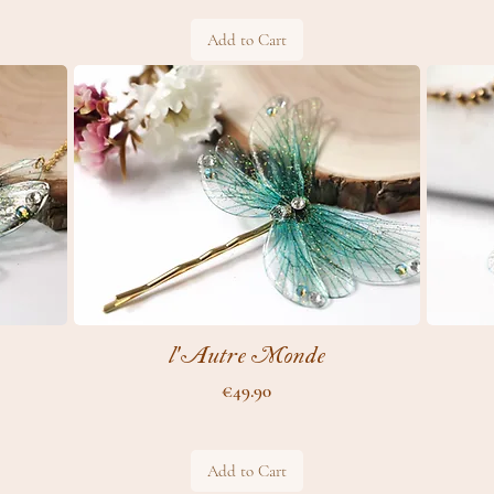
Add to Cart
l'Autre Monde
Price
€49.90
Add to Cart