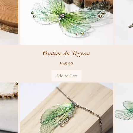
Ondine du Roseau
Price
€49.90
Add to Cart