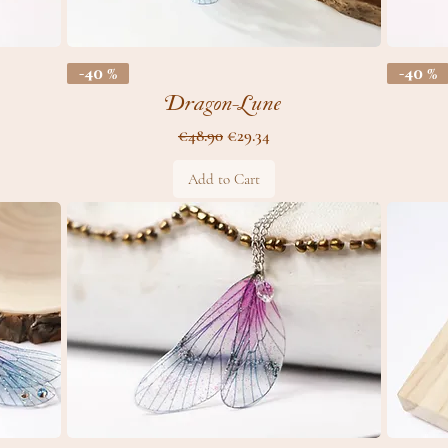
-40 %
-40 %
Dragon-Lune
Regular Price
Sale Price
€48.90
€29.34
Add to Cart