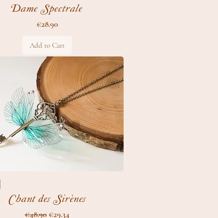
Dame Spectrale
Price
€28.90
Add to Cart
Chant des Sirènes
Regular Price
Sale Price
€48.90
€29.34