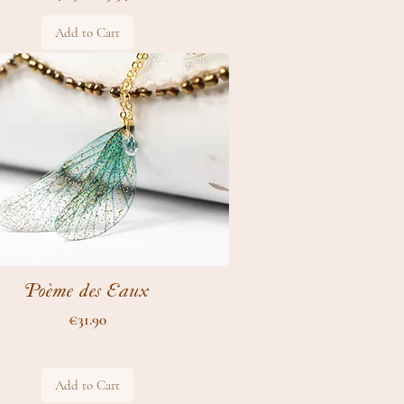
Add to Cart
Poème des Eaux
Price
€31.90
Add to Cart