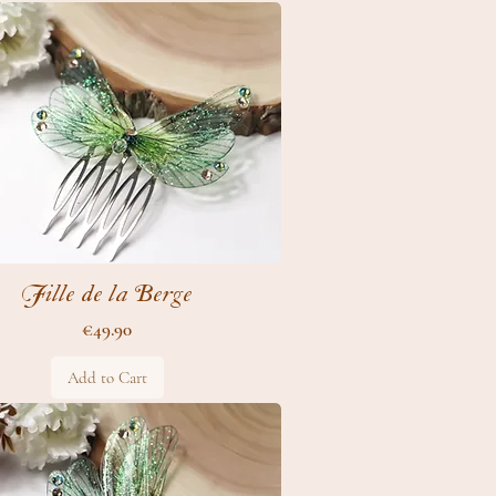
Fille de la Berge
Price
€49.90
Add to Cart