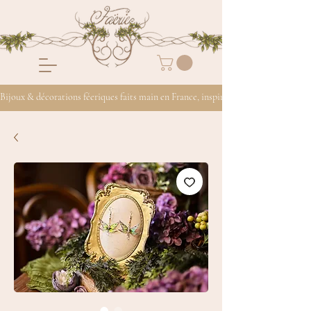
Bijoux & décorations féeriques faits main en France, inspirés de la nature