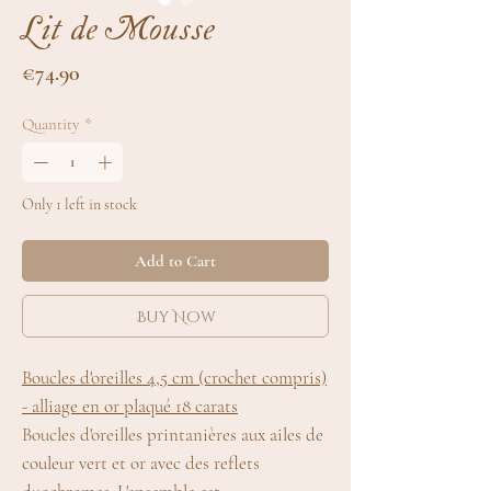
Lit de Mousse
Price
€74.90
Quantity
*
Only 1 left in stock
Add to Cart
Buy Now
Boucles d'oreilles 4,5 cm (crochet compris)
- alliage en or plaqué 18 carats
Boucles d'oreilles printanières aux ailes de
couleur vert et or avec des reflets