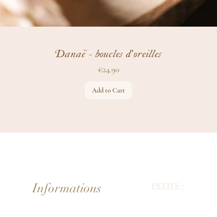
Danaë - boucles d'oreilles
Price
€24.90
Add to Cart
Informations
Petits +
About Faerie
Livraison & paiement