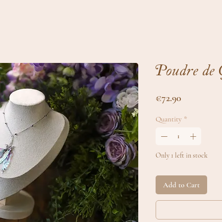
Poudre de 
Price
€72.90
Quantity
*
Only 1 left in stock
Add to Cart