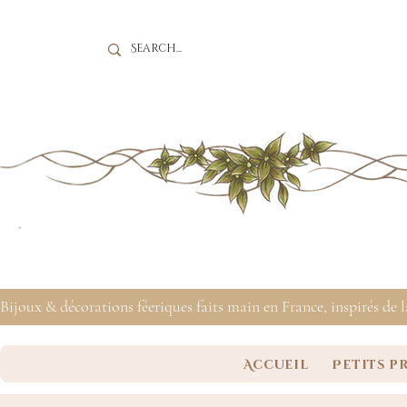
Bijoux & décorations féeriques faits main en France, inspirés de 
Accueil
Petits p