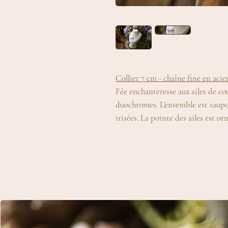
Collier 7 cm - chaîne fine en acie
Fée enchanteresse aux ailes de coul
duochromes. L'ensemble est saupou
irisées. La pointe des ailes est o