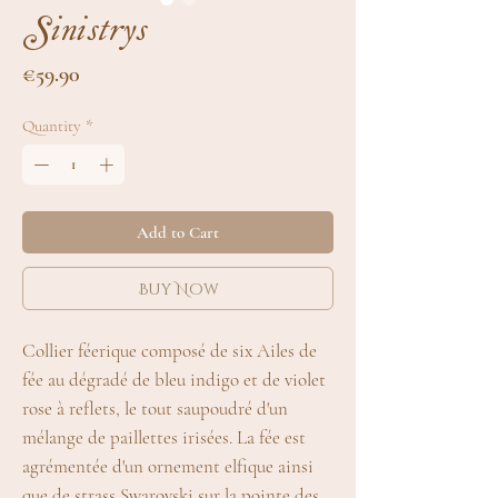
Sinistrys
Price
€59.90
Quantity
*
Add to Cart
Buy Now
Collier féerique composé de six Ailes de
fée au dégradé de bleu indigo et de violet
rose à reflets, le tout saupoudré d'un
mélange de paillettes irisées. La fée est
agrémentée d'un ornement elfique ainsi
que de strass Swarovski sur la pointe des