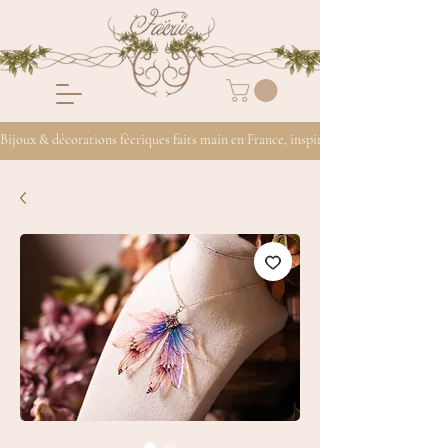
Bijoux & décorations féeriques faits main en France, inspirés de la nature