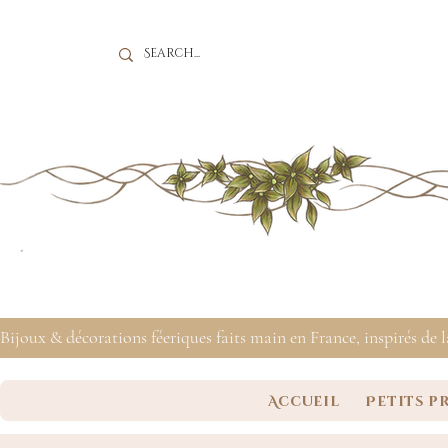
Bijoux & décorations féeriques faits main en France, inspirés de 
Accueil
Petits p