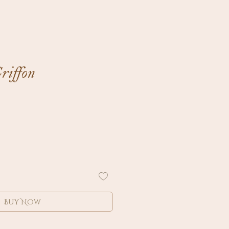
riffon
Buy Now