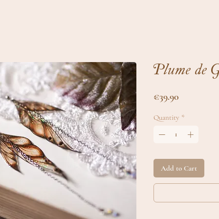
Plume de G
Price
€39.90
Quantity
*
Add to Cart