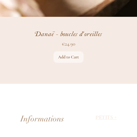
Danaë - boucles d'oreilles
Price
€24.90
Add to Cart
Informations
Petits +
About Faerie
Livraison & paiement