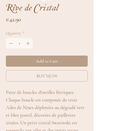
Rive de Cristal
Price
€42.90
Quantity
*
Add to Cart
Buy Now
Paire de boucles d'oreilles féeriques.
Chaque boucle est composée de trois
Ailes de Nixes déployées au dégradé vert
et bleu pastel, décorées de paillettes
irisées. Un petit cristal Swarovski est
suspendu aux ailes et des petits strass