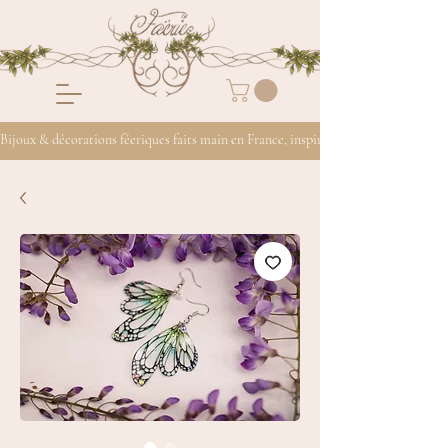
Bijoux & décorations féeriques faits main en France, inspirés de la nature