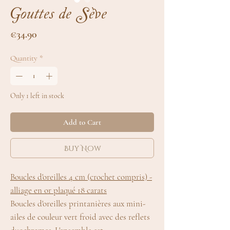
Gouttes de Sève
Price
€34.90
Quantity
*
Only 1 left in stock
Add to Cart
Buy Now
Boucles d'oreilles 4 cm (crochet compris) -
alliage en or plaqué 18 carats
Boucles d'oreilles printanières aux mini-
ailes de couleur vert froid avec des reflets