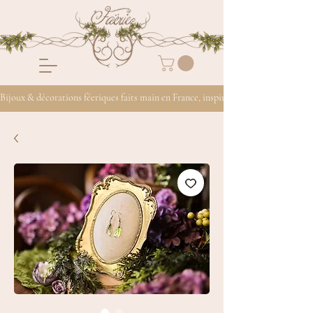
Bijoux & décorations féeriques faits main en France, inspirés de la nature