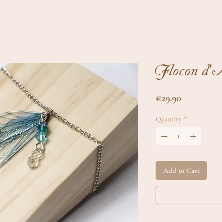
Flocon d'
Price
€29.90
Quantity
*
Add to Cart