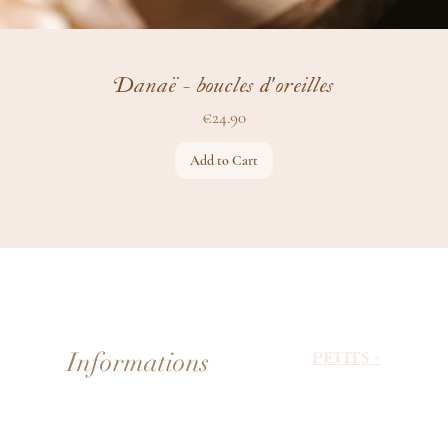
Danaë - boucles d'oreilles
Price
€24.90
Add to Cart
Informations
Petits +
About Faerie
Livraison & paiement
Evénements
Devenir partenaire