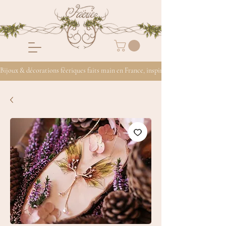
Bijoux & décorations féeriques faits main en France, inspirés de la nature