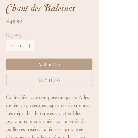
Chant des Baleines
Price
€49.90
Quantity
*
Add to Cart
Buy Now
Collier féerique composé de quatre Ailes
de fée inspirées des nageoires de sirènes.
Les dégradés de teintes violet et bleu
profond sont sublimées par un voile de
paillettes irisées. La fée est surmontée
d'une petite feuille en bélière des strass