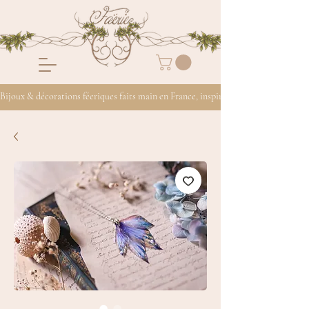
Bijoux & décorations féeriques faits main en France, inspirés de la nature