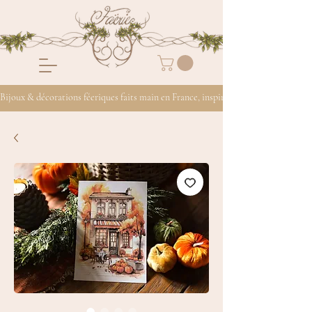
Bijoux & décorations féeriques faits main en France, inspirés de la nature