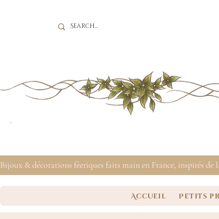
Bijoux & décorations féeriques faits main en France, inspirés de 
Accueil
Petits p