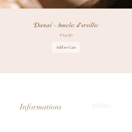
Danaë - boucles d'oreilles
Price
€24.90
Add to Cart
Informations
Petits +
About Faerie
Livraison & paiement
Evénements
Devenir partenaire