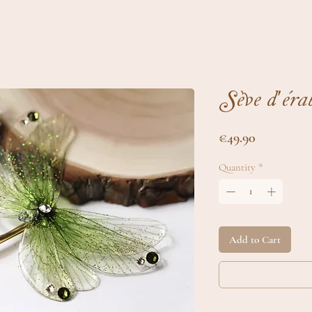
Sève d'éra
Price
€49.90
Quantity
*
Add to Cart