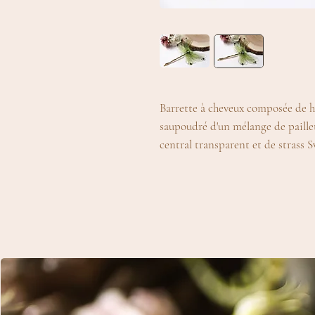
Barrette à cheveux composée de hu
saupoudré d'un mélange de paillett
central transparent et de strass S