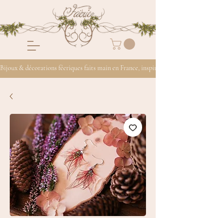
Bijoux & décorations féeriques faits main en France, inspirés de la nature