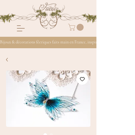
Bijoux & décorations féeriques faits main en France, inspirés de la nature