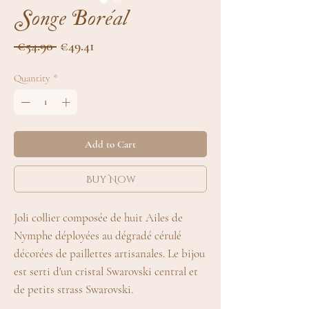
Songe Boréal
Regular
Sale
 €54.90 
€49.41
Price
Price
Quantity
*
Add to Cart
Buy Now
Joli collier composée de huit Ailes de
Nymphe déployées au dégradé cérulé
décorées de paillettes artisanales. Le bijou
est serti d'un cristal Swarovski central et
de petits strass Swarovski.