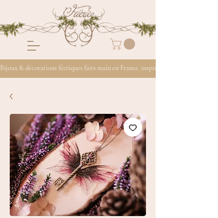
Bijoux & décorations féeriques faits main en France, inspirés de la nature