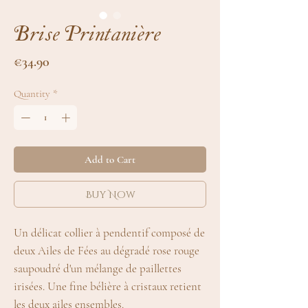
Brise Printanière
Price
€34.90
Quantity
*
Add to Cart
Buy Now
Un délicat collier à pendentif composé de
deux Ailes de Fées au dégradé rose rouge
saupoudré d'un mélange de paillettes
irisées. Une fine bélière à cristaux retient
les deux ailes ensembles.