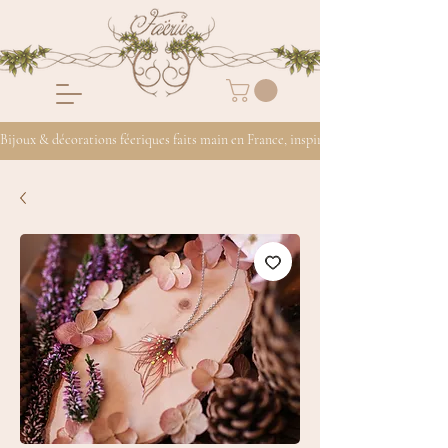
Bijoux & décorations féeriques faits main en France, inspirés de la nature